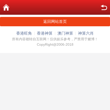
返回网站首页
香港旺角
香港神算
澳门神算
神算六肖
所有内容都转自互联网！仅供娱乐参考，严禁用于赌博！
CopyRight@2006-2018