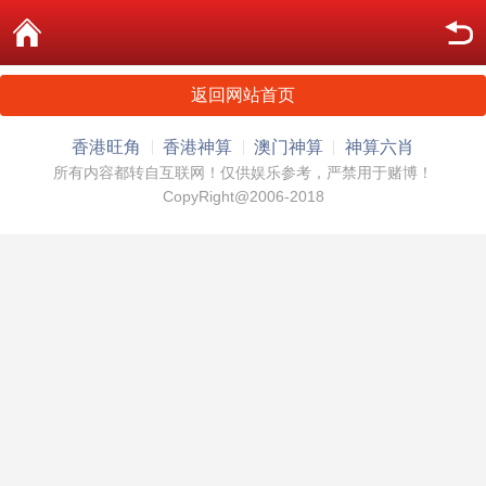
返回网站首页
香港旺角
香港神算
澳门神算
神算六肖
所有内容都转自互联网！仅供娱乐参考，严禁用于赌博！
CopyRight@2006-2018