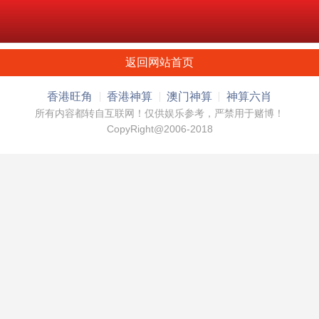
返回网站首页
香港旺角
香港神算
澳门神算
神算六肖
所有内容都转自互联网！仅供娱乐参考，严禁用于赌博！
CopyRight@2006-2018