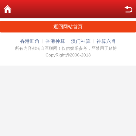
返回网站首页
香港旺角
香港神算
澳门神算
神算六肖
所有内容都转自互联网！仅供娱乐参考，严禁用于赌博！
CopyRight@2006-2018