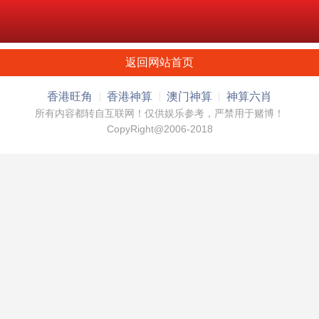
返回网站首页
香港旺角
香港神算
澳门神算
神算六肖
所有内容都转自互联网！仅供娱乐参考，严禁用于赌博！
CopyRight@2006-2018