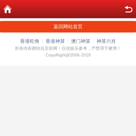
返回网站首页
香港旺角
香港神算
澳门神算
神算六肖
所有内容都转自互联网！仅供娱乐参考，严禁用于赌博！
CopyRight@2006-2018