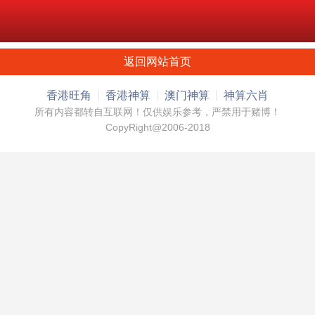
返回网站首页
香港旺角
香港神算
澳门神算
神算六肖
所有内容都转自互联网！仅供娱乐参考，严禁用于赌博！
CopyRight@2006-2018