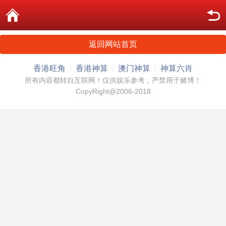
返回网站首页
香港旺角
香港神算
澳门神算
神算六肖
所有内容都转自互联网！仅供娱乐参考，严禁用于赌博！
CopyRight@2006-2018