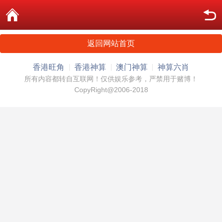
返回网站首页
香港旺角
香港神算
澳门神算
神算六肖
所有内容都转自互联网！仅供娱乐参考，严禁用于赌博！
CopyRight@2006-2018