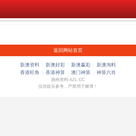
返回网站首页
新澳资料
新澳好彩
新澳赢彩
新澳淘料
香港旺角
香港神算
澳门神算
神算六肖
跑狗资料-6ZL.CC
仅供娱乐参考，严禁用于赌博！