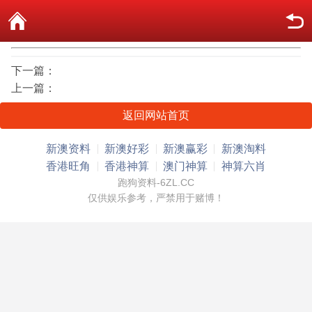
下一篇：
上一篇：
返回网站首页
新澳资料
新澳好彩
新澳赢彩
新澳淘料
香港旺角
香港神算
澳门神算
神算六肖
跑狗资料-6ZL.CC
仅供娱乐参考，严禁用于赌博！