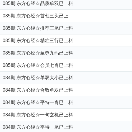
085期:东方心经☆品质单双已上料
085期:东方心经☆首创三头已上
085期:东方心经☆推荐三尾已上料
085期:东方心经☆精准三行已上料
085期:东方心经☆至尊九码已上料
085期:东方心经☆会员七肖已上料
084期:东方心经☆单双大小已上料
084期:东方心经☆合数单双已上料
084期:东方心经☆平特一肖已上料
084期:东方心经☆一句玄机已上料
084期:东方心经☆平特一尾已上料