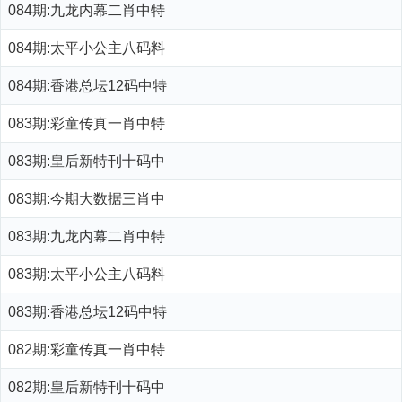
084期:九龙内幕二肖中特
084期:太平小公主八码料
084期:香港总坛12码中特
083期:彩童传真一肖中特
083期:皇后新特刊十码中
083期:今期大数据三肖中
083期:九龙内幕二肖中特
083期:太平小公主八码料
083期:香港总坛12码中特
082期:彩童传真一肖中特
082期:皇后新特刊十码中