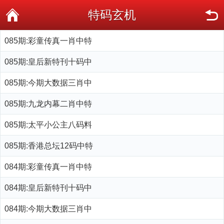
特码玄机
085期:彩童传真一肖中特
085期:皇后新特刊十码中
085期:今期大数据三肖中
085期:九龙内幕二肖中特
085期:太平小公主八码料
085期:香港总坛12码中特
084期:彩童传真一肖中特
084期:皇后新特刊十码中
084期:今期大数据三肖中