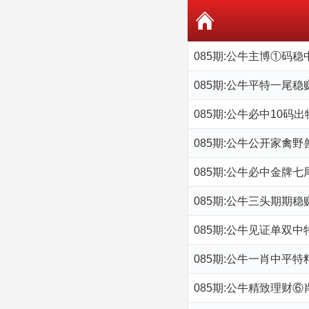
085期:公牛主博①码稳
085期:公牛平特一尾稳
085期:公牛必中10码出
085期:公牛公开家禽野
085期:公牛必中金牌七
085期:公牛三头期期稳
085期:公牛见证单双中
085期:公牛一肖中平特
085期:公牛精致理财⑥