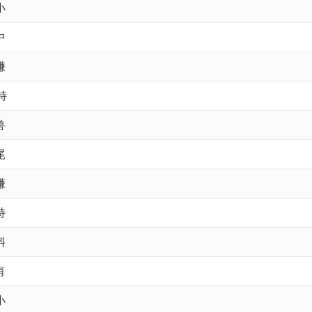
小
中
赚
特
兽
尾
赚
特
料
肖
小