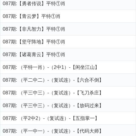
087期:【勇者传说】平特①肖
087期:【青云梦】平特①肖
087期:【非凡智力】平特①肖
087期:【坚守阵地】平特①肖
087期:【诸葛青云】平特①肖
087期: （平特一肖）-（2中1）-【闲坐江山】
087期: （平二中二）-（复试连）-【六合不倒】
087期: （平三中三）-（复试连）-【飞刀杀庄】
087期: （平三中三）-（复试连）-【放码过来】
087期: （平2中2）-（复试连）-【五指掌一】
087期: （平一中一）-（复试连）-【代码大师】