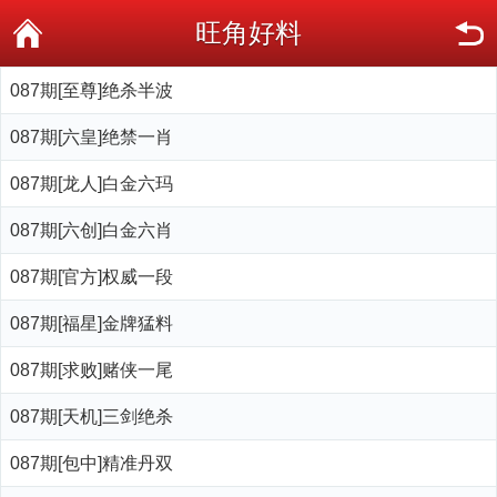
旺角好料
087期[至尊]绝杀半波
087期[六皇]绝禁一肖
087期[龙人]白金六玛
087期[六创]白金六肖
087期[官方]权威一段
087期[福星]金牌猛料
087期[求败]赌侠一尾
087期[天机]三剑绝杀
087期[包中]精准丹双