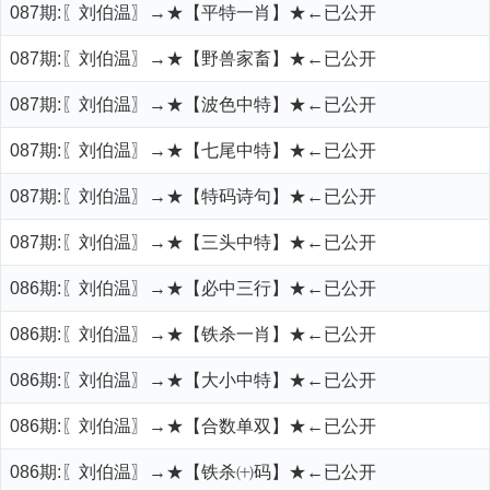
087期:〖刘伯温〗→★【平特一肖】★←已公开
087期:〖刘伯温〗→★【野兽家畜】★←已公开
087期:〖刘伯温〗→★【波色中特】★←已公开
087期:〖刘伯温〗→★【七尾中特】★←已公开
087期:〖刘伯温〗→★【特码诗句】★←已公开
087期:〖刘伯温〗→★【三头中特】★←已公开
086期:〖刘伯温〗→★【必中三行】★←已公开
086期:〖刘伯温〗→★【铁杀一肖】★←已公开
086期:〖刘伯温〗→★【大小中特】★←已公开
086期:〖刘伯温〗→★【合数单双】★←已公开
086期:〖刘伯温〗→★【铁杀㈩码】★←已公开