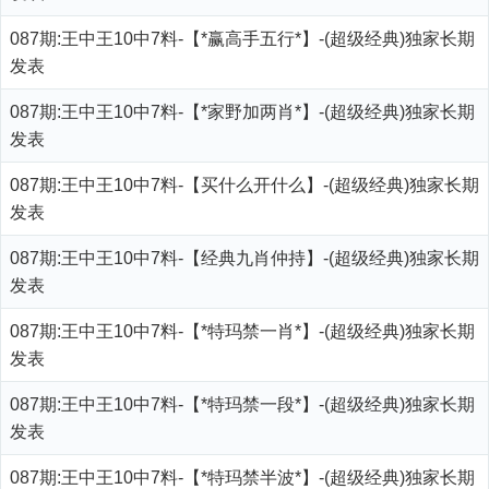
087期:王中王10中7料-【*赢高手五行*】-(超级经典)独家长期
发表
087期:王中王10中7料-【*家野加两肖*】-(超级经典)独家长期
发表
087期:王中王10中7料-【买什么开什么】-(超级经典)独家长期
发表
087期:王中王10中7料-【经典九肖仲持】-(超级经典)独家长期
发表
087期:王中王10中7料-【*特玛禁一肖*】-(超级经典)独家长期
发表
087期:王中王10中7料-【*特玛禁一段*】-(超级经典)独家长期
发表
087期:王中王10中7料-【*特玛禁半波*】-(超级经典)独家长期