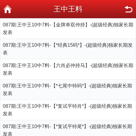
王中王料
087期:王中王10中7料-【金牌单双仲持】-(超级经典)独家长期
发表
087期:王中王10中7料-【*经典15码*】-(超级经典)独家长期发
表
087期:王中王10中7料-【六肖必仲持马】-(超级经典)独家长期
发表
087期:王中王10中7料-【*七尾中特码*】-(超级经典)独家长期
发表
087期:王中王10中7料-【*复试平特肖*】-(超级经典)独家长期
发表
087期:王中王10中7料-【*复试平特尾*】-(超级经典)独家长期
发表