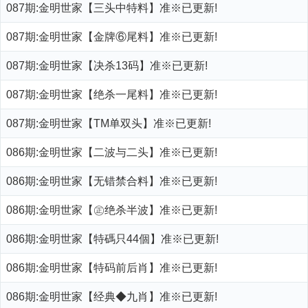
087期:金明世家【三头中特料】准※已更新!
087期:金明世家【金牌⑥尾料】准※已更新!
087期:金明世家【决杀13码】准※已更新!
087期:金明世家【绝杀一尾料】准※已更新!
087期:金明世家【TM单双头】准※已更新!
086期:金明世家【二波与二头】准※已更新!
086期:金明世家【无错禁合料】准※已更新!
086期:金明世家【㊣绝杀半波】准※已更新!
086期:金明世家【特碼只44個】准※已更新!
086期:金明世家【特码前后肖】准※已更新!
086期:金明世家【经典◆九肖】准※已更新!