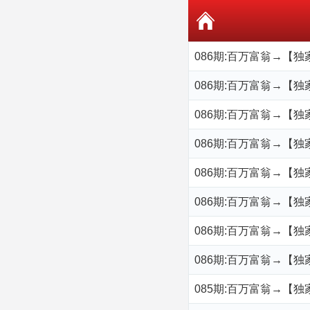
086期:百万富翁→【
086期:百万富翁→【
086期:百万富翁→【
086期:百万富翁→【
086期:百万富翁→【
086期:百万富翁→【
086期:百万富翁→【
086期:百万富翁→【
085期:百万富翁→【