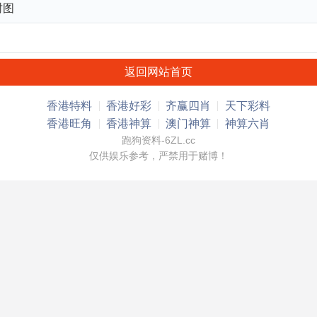
封图
返回网站首页
香港特料
香港好彩
齐赢四肖
天下彩料
香港旺角
香港神算
澳门神算
神算六肖
跑狗资料-6ZL.cc
仅供娱乐参考，严禁用于赌博！