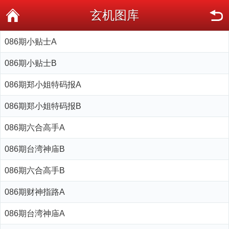
玄机图库
086期小贴士A
086期小贴士B
086期郑小姐特码报A
086期郑小姐特码报B
086期六合高手A
086期台湾神庙B
086期六合高手B
086期财神指路A
086期台湾神庙A