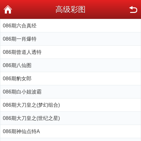
高级彩图
086期六合真经
086期一肖爆特
086期曾道人透特
086期八仙图
086期豹女郎
086期白小姐波霸
086期大刀皇之(梦幻组合)
086期大刀皇之(世纪之星)
086期神仙点特A