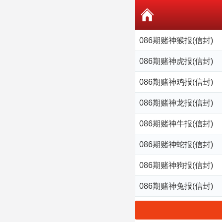
086期赌神猴报(信封)
086期赌神虎报(信封)
086期赌神鸡报(信封)
086期赌神龙报(信封)
086期赌神牛报(信封)
086期赌神蛇报(信封)
086期赌神狗报(信封)
086期赌神兔报(信封)