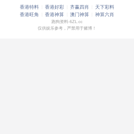
香港特料
香港好彩
齐赢四肖
天下彩料
香港旺角
香港神算
澳门神算
神算六肖
跑狗资料-6ZL.cc
仅供娱乐参考，严禁用于赌博！