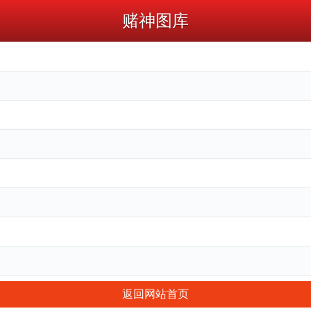
赌神图库
返回网站首页