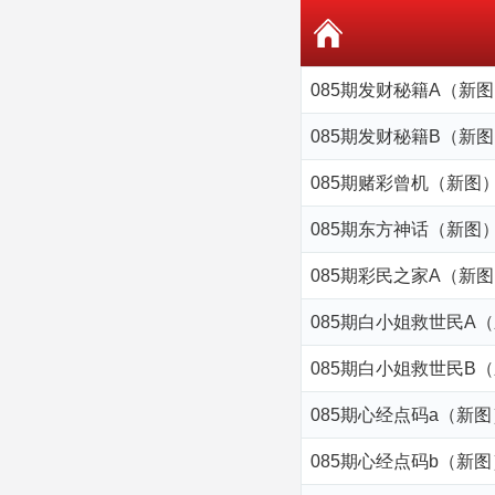
085期发财秘籍A（新
085期发财秘籍B（新
085期赌彩曾机（新图
085期东方神话（新图
085期彩民之家A（新
085期白小姐救世民A
085期白小姐救世民B
085期心经点码a（新图
085期心经点码b（新图