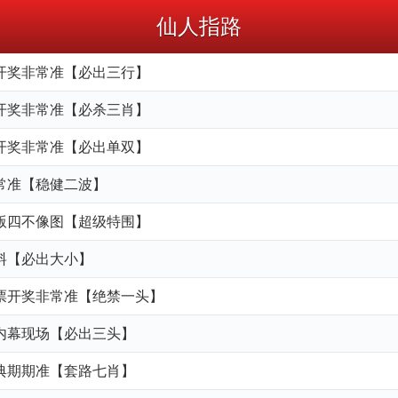
仙人指路
儿开奖非常准【必出三行】
六开奖非常准【必杀三肖】
盘开奖非常准【必出单双】
非常准【稳健二波】
正版四不像图【超级特围】
资料【必出大小】
彩票开奖非常准【绝禁一头】
采内幕现场【必出三头】
宝典期期准【套路七肖】