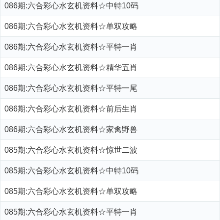
086期:六合彩心水玄机资料☆中特10码
086期:六合彩心水玄机资料☆单双攻略
086期:六合彩心水玄机资料☆平特一肖
086期:六合彩心水玄机资料☆精华五肖
086期:六合彩心水玄机资料☆平特一尾
086期:六合彩心水玄机资料☆前后生肖
086期:六合彩心水玄机资料☆家禽野兽
085期:六合彩心水玄机资料☆惊世二波
085期:六合彩心水玄机资料☆中特10码
085期:六合彩心水玄机资料☆单双攻略
085期:六合彩心水玄机资料☆平特一肖