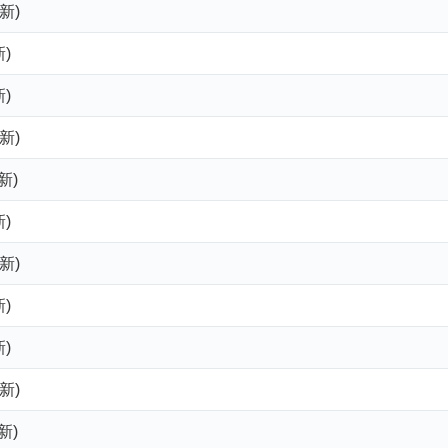
新)
)
)
新)
新)
)
新)
)
)
新)
新)