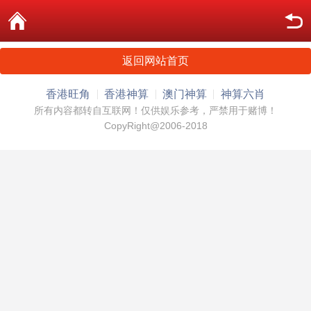
返回网站首页
香港旺角
香港神算
澳门神算
神算六肖
所有内容都转自互联网！仅供娱乐参考，严禁用于赌博！
CopyRight@2006-2018