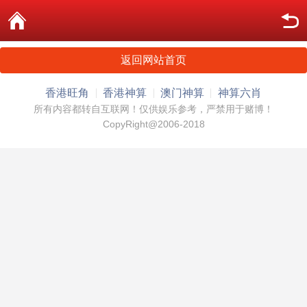
返回网站首页
香港旺角
香港神算
澳门神算
神算六肖
所有内容都转自互联网！仅供娱乐参考，严禁用于赌博！
CopyRight@2006-2018