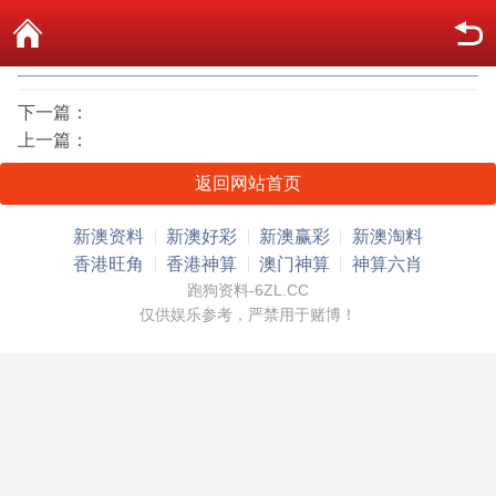
下一篇：
上一篇：
返回网站首页
新澳资料
新澳好彩
新澳赢彩
新澳淘料
香港旺角
香港神算
澳门神算
神算六肖
跑狗资料-6ZL.CC
仅供娱乐参考，严禁用于赌博！