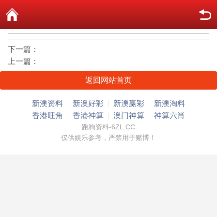
下一篇：
上一篇：
返回网站首页
新澳资料
新澳好彩
新澳赢彩
新澳淘料
香港旺角
香港神算
澳门神算
神算六肖
跑狗资料-6ZL.CC
仅供娱乐参考，严禁用于赌博！